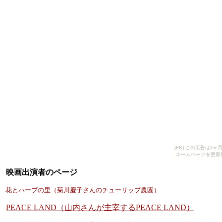
[PR] この広告は
ホームページを更新
映画出演者のページ
花とハーブの里（菊川慶子さんのチューリップ農園）
PEACE LAND（山内さんが主宰するPEACE LAND）